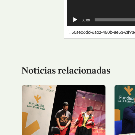
00:00
1.
50aec6dd-6ab2-450b-8e53-21f9
Noticias relacionadas