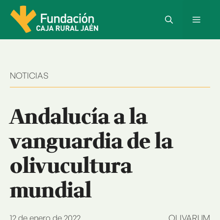
Saltar
al
Menú
contenido
NOTICIAS
Andalucía a la
vanguardia de la
olivucultura
mundial
12 de enero de 2022
OLIVARUM