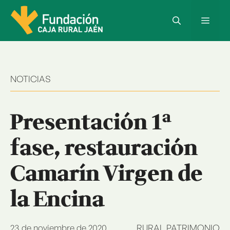
Saltar
al
Menú
contenido
NOTICIAS
Presentación 1ª
fase, restauración
Camarín Virgen de
la Encina
23 de noviembre de 2020
RURAL PATRIMONIO