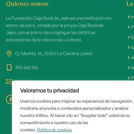
Quienes somos
La
I
La Fundación Caja Rural de Jaén es una institución sin
animo de lucro, creada por la propia Caja Rural de
P
Jaén, con el ánimo de congregar las distintas
E
actuaciones de la vida social y cultural.
M
C/ Madrid, 26, 23200 La Carolina (Jaén)
A
953 660 186
N
P
info@fundacioncrj.es
Valoramos tu privacidad
Usamos cookies para mejorar su experiencia de navegación,
Ár
mostrarle anuncios o contenidos personalizados y analizar
nuestro tráfico. Al hacer clic en “Aceptar todo” usted da su
R
consentimiento a nuestro uso de las
O
cookies.
Política de cookies