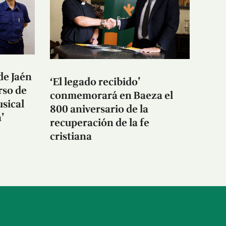
de Jaén
‘El legado recibido’
rso de
conmemorará en Baeza el
sical
800 aniversario de la
’
recuperación de la fe
cristiana