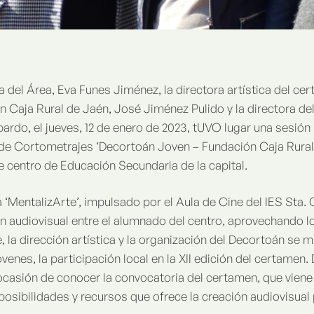
a del Área, Eva Funes Jiménez, la directora artística del c
n Caja Rural de Jaén, José Jiménez Pulido y la directora del
ardo, el jueves, 12 de enero de 2023, tUVO lugar una sesión 
de Cortometrajes ‘Decortoán Joven – Fundación Caja Rural 
e centro de Educación Secundaria de la capital.
 ‘MentalizArte’, impulsado por el Aula de Cine del IES Sta. C
ión audiovisual entre el alumnado del centro, aprovechando
, la dirección artística y la organización del Decortoán se
venes, la participación local en la XII edición del certamen
 ocasión de conocer la convocatoria del certamen, que vie
posibilidades y recursos que ofrece la creación audiovisual