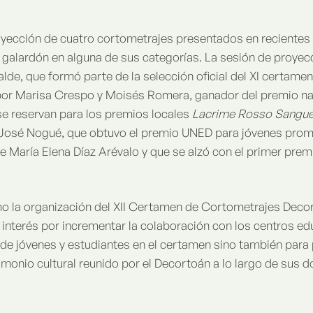
oyección de cuatro cortometrajes presentados en recientes
l galardón en alguna de sus categorías. La sesión de proyecc
alde, que formó parte de la selección oficial del XI certamen
 por Marisa Crespo y Moisés Romera, ganador del premio nac
e reservan para los premios locales
Lacrime Rosso Sangu
 José Nogué, que obtuvo el premio UNED para jóvenes prome
de María Elena Díaz Arévalo y que se alzó con el primer premi
omo la organización del XII Certamen de Cortometrajes Dec
nterés por incrementar la colaboración con los centros educ
n de jóvenes y estudiantes en el certamen sino también para
monio cultural reunido por el Decortoán a lo largo de sus d