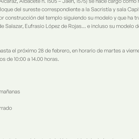
lcaraz, Albacete h. 1505 – Jaén, 1575) se hace cargo como 
loque del sureste correspondiente a la Sacristía y sala Capi
ior construcción del templo siguiendo su modelo y que ha t
e Salazar, Eufrasio López de Rojas… e incluso su modelo de
hasta el próximo 28 de febrero, en horario de martes a vierne
s de 10:00 a 14.00 horas.
 mañanas
rrado