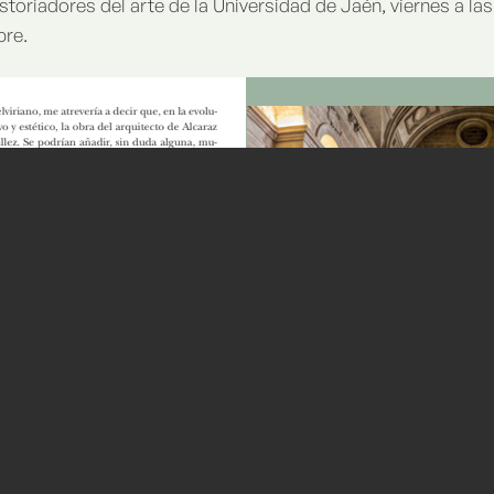
istoriadores del arte de la Universidad de Jaén, viernes a l
bre.