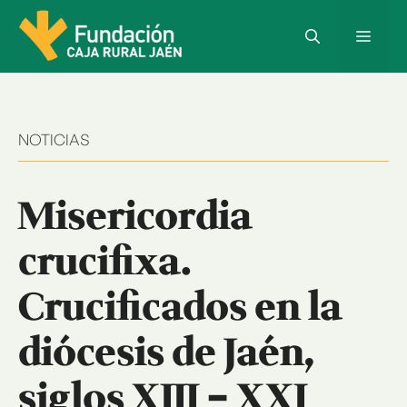
Saltar
al
Menú
contenido
NOTICIAS
Misericordia
crucifixa.
Crucificados en la
diócesis de Jaén,
siglos XIII – XXI