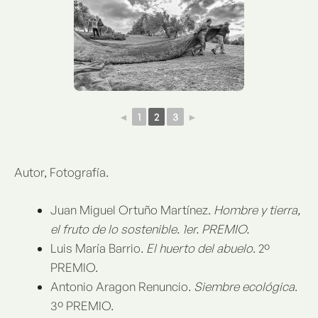
◄
1
2
3
►
Autor, Fotografía.
Juan Miguel Ortuño Martínez.
Hombre y tierra,
el fruto de lo sostenible. 1er. PREMIO.
Luis María Barrio.
El huerto del abuelo
. 2º
PREMIO.
Antonio Aragon Renuncio.
Siembre
ecológica
.
3º PREMIO.