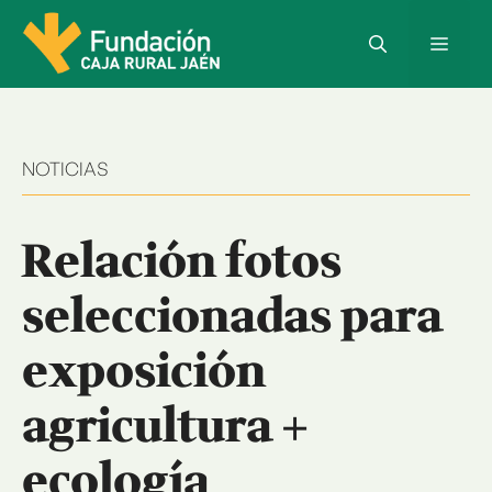
Saltar
al
Menú
contenido
NOTICIAS
Relación fotos
seleccionadas para
exposición
agricultura +
ecología