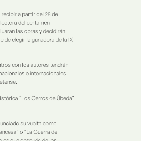
ecibir a partir del 28 de
 lectora del certamen
uaran las obras y decidirán
e de elegir la ganadora de la IX
ntros con los autores tendrán
 nacionales e internacionales
betense.
Histórica “Los Cerros de Úbeda”
anunciado su vuelta como
francesa” o “La Guerra de
o es que después de los