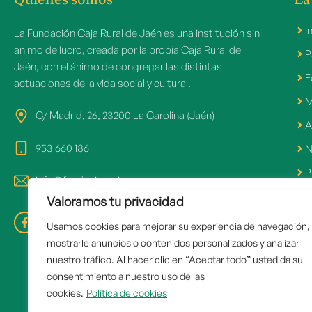
I
La Fundación Caja Rural de Jaén es una institución sin
animo de lucro, creada por la propia Caja Rural de
P
Jaén, con el ánimo de congregar las distintas
E
actuaciones de la vida social y cultural.
M
C/ Madrid, 26, 23200 La Carolina (Jaén)
A
953 660 186
N
P
info@fundacioncrj.es
Valoramos tu privacidad
Usamos cookies para mejorar su experiencia de navegación,
Ár
mostrarle anuncios o contenidos personalizados y analizar
nuestro tráfico. Al hacer clic en “Aceptar todo” usted da su
R
consentimiento a nuestro uso de las
O
cookies.
Política de cookies