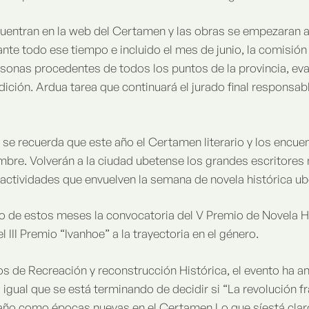
uentran en la web del Certamen y las obras se empezaran a r
nte todo ese tiempo e incluido el mes de junio, la comisión
nas procedentes de todos los puntos de la provincia, eval
edición. Ardua tarea que continuará el jurado final responsabl
 se recuerda que este año el Certamen literario y los encue
viembre. Volverán a la ciudad ubetense los grandes escritores
 actividades que envuelven la semana de novela histórica u
o de estos meses la convocatoria del V Premio de Novela 
l III Premio “Ivanhoe” a la trayectoria en el género.
s de Recreación y reconstrucción Histórica, el evento ha 
 igual que se está terminando de decidir si “La revolución 
 año como épocas nuevas en el Certamen.Lo que síestá clar