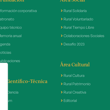
nformación corporativa
Rural Solidaria
atronato
Rural Voluntariado
quipo técnico
Rural Tiempo Libre
emoria anual
Colaboraciones Sociales
genda
Desafio 2023
oticias
ublicaciones
Área Cultural
Rural Cultura
ea Científico-Técnica
Rural Patrimonio
ural Ciencia
Rural Creativa
livarum
Editorial