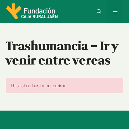
Saltar
al
Menú
contenido
Trashumancia – Ir y
venir entre vereas
This listing has been expired.