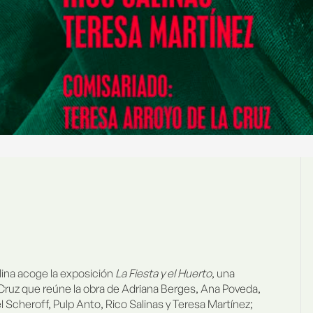
ina acoge la exposición
La Fiesta y el Huerto
, una
 Cruz que reúne la obra de Adriana Berges, Ana Poveda,
l Scheroff, Pulp Anto, Rico Salinas y Teresa Martínez;