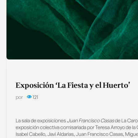
Exposición ‘La Fiesta y el Huerto’
por
121
La sala de exposiciones
Juan Francisco Casas
de La Carol
exposición colectiva comisariada por Teresa Arroyo de la
Isabel Cabello, Javi Aldarias, Juan Francisco Casas, Migue