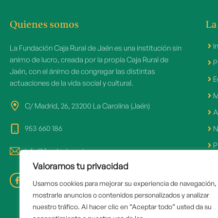
Quienes somos
La
I
La Fundación Caja Rural de Jaén es una institución sin
animo de lucro, creada por la propia Caja Rural de
P
Jaén, con el ánimo de congregar las distintas
E
actuaciones de la vida social y cultural.
M
C/ Madrid, 26, 23200 La Carolina (Jaén)
A
953 660 186
N
P
info@fundacioncrj.es
Valoramos tu privacidad
Usamos cookies para mejorar su experiencia de navegación,
Ár
mostrarle anuncios o contenidos personalizados y analizar
nuestro tráfico. Al hacer clic en “Aceptar todo” usted da su
R