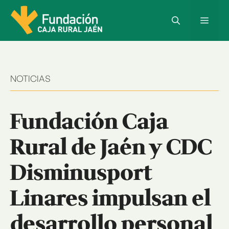
Saltar
al
Menú
contenido
NOTICIAS
Fundación Caja
Rural de Jaén y CDC
Disminusport
Linares impulsan el
desarrollo personal