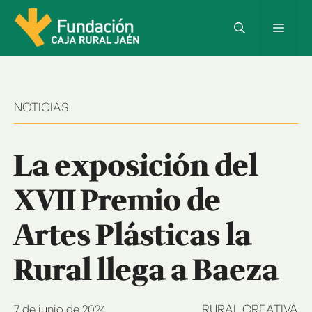
Saltar
al
Menú
contenido
NOTICIAS
La exposición del
XVII Premio de
Artes Plásticas la
Rural llega a Baeza
7 de junio de 2024
RURAL CREATIVA